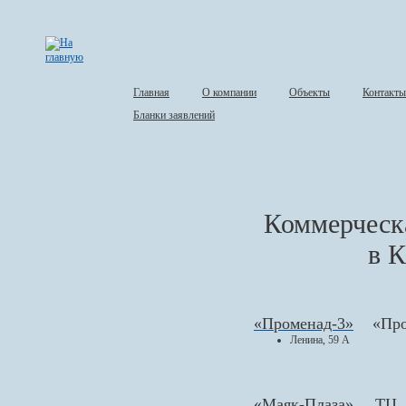
Главная
О компании
Объекты
Контакты
Бланки заявлений
Коммерческ
в 
«Променад-3»
«Про
Ленина, 59 А
«Маяк-Плаза»
ТЦ